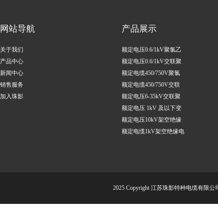
网站导航
产品展示
关于我们
额定电压0.6/1kV聚氯乙
产品中心
烯绝缘电力电缆
额定电压0.6/1kV交联聚
新闻中心
乙烯绝缘电力电缆
额定电缆450/750V聚氯
销售服务
乙烯绝缘控制电缆
额定电缆450/750V交联
加入珠影
聚乙烯绝缘控制电缆
额定电压6-35kV交联聚
乙烯绝缘电力电缆
额定电压 1kV 及以下变
频调速用电缆
额定电压10kV架空绝缘
电缆
额定电缆1kV架空绝缘电
缆
2025 Copyright 江苏珠影特种电缆有限公司