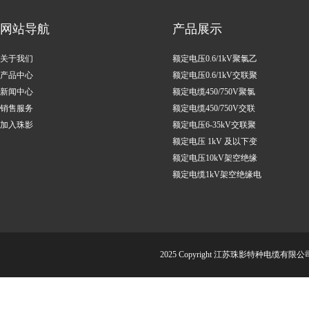
网站导航
产品展示
关于我们
额定电压0.6/1kV聚氯乙
产品中心
烯绝缘电力电缆
额定电压0.6/1kV交联聚
新闻中心
乙烯绝缘电力电缆
额定电缆450/750V聚氯
销售服务
乙烯绝缘控制电缆
额定电缆450/750V交联
加入珠影
聚乙烯绝缘控制电缆
额定电压6-35kV交联聚
乙烯绝缘电力电缆
额定电压 1kV 及以下变
频调速用电缆
额定电压10kV架空绝缘
电缆
额定电缆1kV架空绝缘电
缆
2025 Copyright 江苏珠影特种电缆有限公司