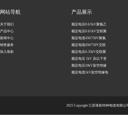
网站导航
产品展示
关于我们
额定电压0.6/1kV聚氯乙
产品中心
烯绝缘电力电缆
额定电压0.6/1kV交联聚
新闻中心
乙烯绝缘电力电缆
额定电缆450/750V聚氯
销售服务
乙烯绝缘控制电缆
额定电缆450/750V交联
加入珠影
聚乙烯绝缘控制电缆
额定电压6-35kV交联聚
乙烯绝缘电力电缆
额定电压 1kV 及以下变
频调速用电缆
额定电压10kV架空绝缘
电缆
额定电缆1kV架空绝缘电
缆
2025 Copyright 江苏珠影特种电缆有限公司