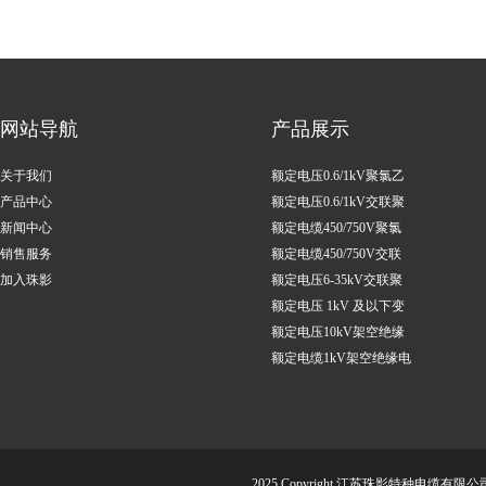
网站导航
产品展示
关于我们
额定电压0.6/1kV聚氯乙
产品中心
烯绝缘电力电缆
额定电压0.6/1kV交联聚
新闻中心
乙烯绝缘电力电缆
额定电缆450/750V聚氯
销售服务
乙烯绝缘控制电缆
额定电缆450/750V交联
加入珠影
聚乙烯绝缘控制电缆
额定电压6-35kV交联聚
乙烯绝缘电力电缆
额定电压 1kV 及以下变
频调速用电缆
额定电压10kV架空绝缘
电缆
额定电缆1kV架空绝缘电
缆
2025 Copyright 江苏珠影特种电缆有限公司